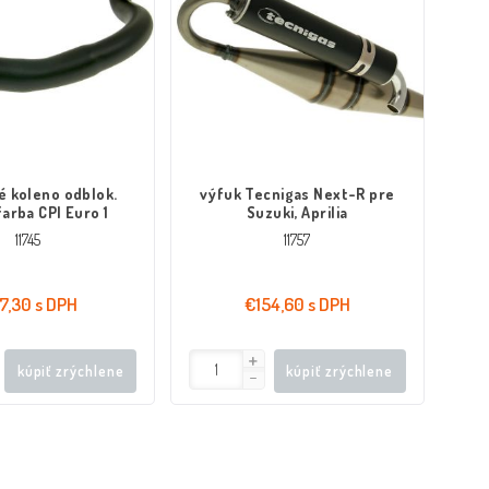
é koleno odblok.
výfuk Tecnigas Next-R pre
farba CPI Euro 1
Suzuki, Aprilia
11745
11757
7,30 s DPH
€154,60 s DPH
kúpiť zrýchlene
kúpiť zrýchlene