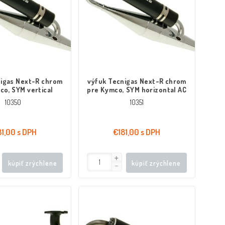
nigas Next-R chrom
výfuk Tecnigas Next-R chrom
co, SYM vertical
pre Kymco, SYM horizontal AC
10350
10351
81,00 s DPH
€181,00 s DPH
kúpiť zrýchlene
kúpiť zrýchlene