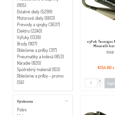
(1105)
Ostatné diely (5299)
Motorové diely (6613)
Prevody a spojky (3637)
Elektro (2240)
Výfuky (1339)
výfuk Tecnigas 
Brzdy (1107)
Minarelli hor
Oblečenie a prilby (317)
10041
Pneumatiky a kolesá (853)
Náradie (820)
€154,60 s
Spotrebný materiál (103)
Oblečenie a prilby - promo
(56)
kúpi
Výrobcovia
Polini