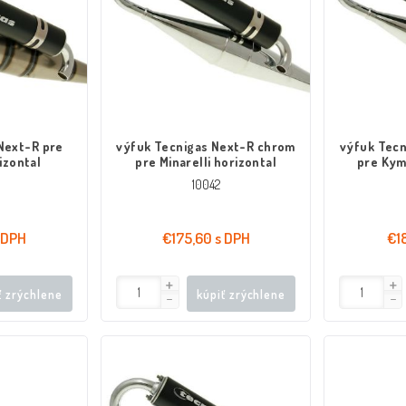
Next-R pre
výfuk Tecnigas Next-R chrom
výfuk Tec
izontal
pre Minarelli horizontal
pre Kym
10042
 DPH
€175,60 s DPH
€1
ť zrýchlene
kúpiť zrýchlene