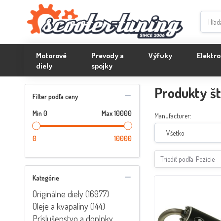
Motorové
Prevody a
Výfuky
Elektro
diely
spojky
Produkty št
Filter podľa ceny
Min
0
Max
10000
Manufacturer:
Všetko
0
10000
Triediť podľa
Pozície
Kategórie
Originálne diely (16977)
Oleje a kvapaliny (144)
Príslušenstvo a doplnky