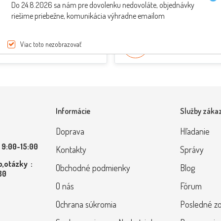
Do 24.8.2026 sa nám pre dovolenku nedovoláte, objednávky
riešime priebežne, komunikácia výhradne emailom
PREPRAVA ZDARMA
ŠPECIALISTI NA SKÚT
Viac toto nezobrazovať
pri nákupe nad 200€
Poradenie od odborník
Informácie
Služby záka
Doprava
Hľadanie
 9:00-15:00
Kontakty
Správy
,otázky :
Obchodné podmienky
Blog
 80
O nás
Fórum
Ochrana súkromia
Posledné z