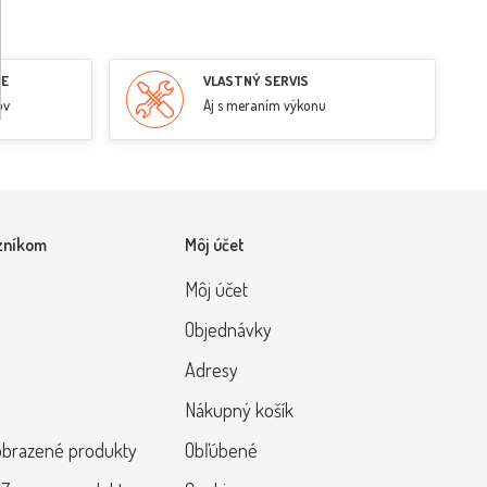
RE
VLASTNÝ SERVIS
ov
Aj s meraním výkonu
zníkom
Môj účet
Môj účet
Objednávky
Adresy
Nákupný košík
obrazené produkty
Obľúbené