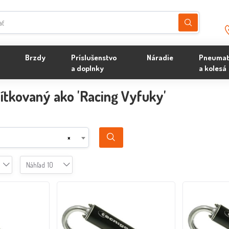
Brzdy
Príslušenstvo
Náradie
Pneumat
a doplnky
a kolesá
ítkovaný ako 'Racing Vyfuky'
×
Náhľad
10