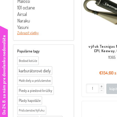
Malossi
101 octane
Airsal
Naraku
Yasuni
Zobraziť všetky
e
výfuk Tecnigas 
CPI, Keeway,
Populárne tagy
11365
Brzdové kotúče
karburátorové diely
€154,60 s
Malé diely a príslušenstvo
kúpi
Piesty a piestové krúžky
Plasty kapotáže
D
o
2
4
.
8
.
s
a
n
á
m
p
r
e
d
o
v
o
l
e
n
k
u
n
e
d
o
v
o
l
á
t
Príslušenstvo Vyfuku