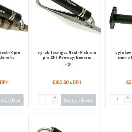
Next-R pre
výfuk Tecnigas Next-R chrom
výfukov
 Generic
pre CPI, Keeway, Generic
čierna 
11366
 DPH
€180,80 s DPH
€2
ť zrýchlene
kúpiť zrýchlene