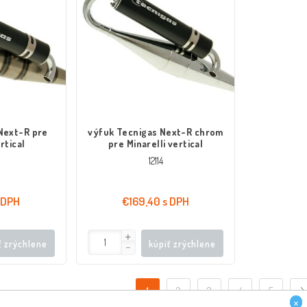
Next-R pre
výfuk Tecnigas Next-R chrom
rtical
pre Minarelli vertical
12114
 DPH
€169,40 s DPH
ť zrýchlene
kúpiť zrýchlene
1
2
3
4
5
×