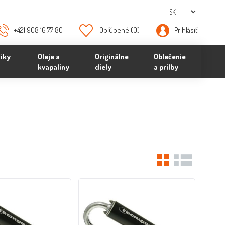
+421 908 16 77 80
Obľúbené
(0)
Prihlásiť
iky
Oleje a
Originálne
Oblečenie
kvapaliny
diely
a prilby