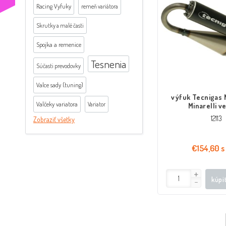
Racing Vyfuky
remeň variátora
Skrutky a malé časti
Spojka a remenice
Tesnenia
Súčasti prevodovky
Valce sady (tuning)
výfuk Tecnigas 
Valčeky variatora
Variator
Minarelli ve
12113
Zobraziť všetky
€154,60 s
kúpi