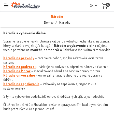
(0)
Náradie
/
Náradie
Domov
Náradie a vybavenie dielne
Správne náradie je nevyhnutné pre každého skútristu, mechanika či nadšenca,
ktorý sa stará o svoj stroj. V kategórii
Náradie a vybavenie dielne
nájdete
všetko potrebné na
montáž, demontáž a údržbu
vášho skútra či motocykla.
Náradie na prevody
– náradie na pohon, spojku, reťazové a variátorové
systémy
Náradie na podvozok
– nástroje na podvozok, odpruženie, brzdy a riadenie
Náradie na Motor
– špecializované náradie na servis a opravy motora
Náradie univerzálne
– univerzálne náradie vhodné pre rôzne opravy a
údržbu
Náradie na zapaľovanie
– štahováky na zapaľovanie, diagnostiku a
nastavenie iskry
S týmto vybavením bude každá oprava či údržba rýchlejšia a jednoduchšia!
Či už robíte bežnú údržbu alebo rozsiahle opravy, s naším kvalitným náradím
bude práca rýchlejšia a jednoduchšia!