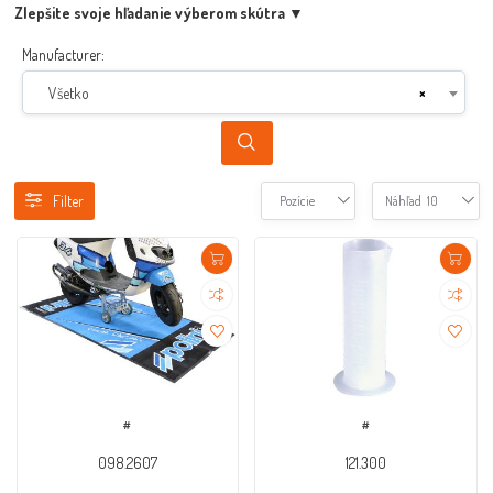
Zlepšite svoje hľadanie výberom skútra ▼
Manufacturer:
Všetko
×
Filter
Pozície
Náhľad
10
#
#
098.2607
121.300