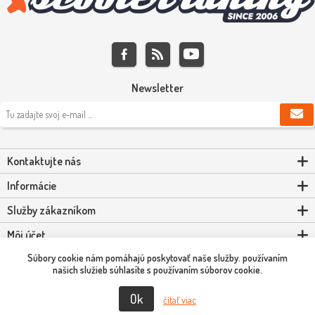
Newsletter
Kontaktujte nás
Informácie
Služby zákazníkom
Môj účet
Súbory cookie nám pomáhajú poskytovať naše služby. používaním
Powered by
nopCommerce
našich služieb súhlasíte s používaním súborov cookie.
Ok
Copyright © 2026 Scooter-Tuning SK. Všetky práva vyhradené.
čítať viac