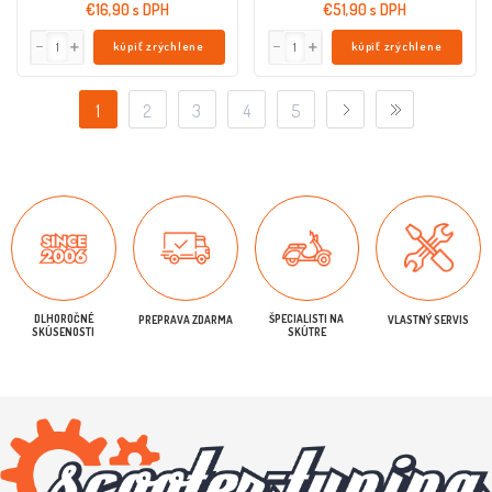
€16,90 s DPH
€51,90 s DPH
kúpiť zrýchlene
kúpiť zrýchlene
1
2
3
4
5
DLHOROČNÉ
ŠPECIALISTI NA
PREPRAVA ZDARMA
VLASTNÝ SERVIS
SKÚSENOSTI
SKÚTRE