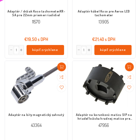
Adaptér / držiak Koso tachometerXR-
Adaptér kábel Koso pre Aerox LCD
SA pre 22mm priemer riadidiel
tachometer
11570
13905
€19,50 s DPH
€21,40 s DPH
kúpiť zrýchlene
kúpiť zrýchlene
Adaptér na bity magnetický zahnutý
Adaptér na korunkovú maticu SIP na
hriadeľ ložiska hradnej matice pre
Vespa 125 VNA, VNB, GT 1°, GTR 1°, 150
43364
47956
VBA, VBB, VGLA, B, GL, Sprint 1°, V 1°,
180 Rally