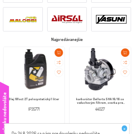
Najpredávanejšie
e
Olej 101oct 2T polosyntetický 1 liter
karburátor Dellorto SHA 16/16 so
vzduchovým filtrom, svorka pre
moped
IP35771
44027
€11,60 s DPH
€65,00 s DPH
×
Do 24.8.2026 sa nám pre dovolenku nedovoláte,