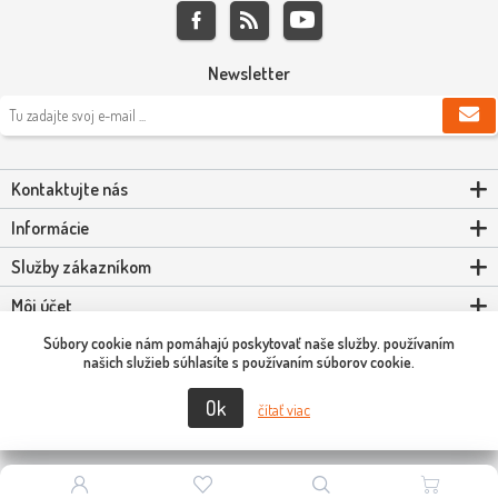
Newsletter
Kontaktujte nás
Informácie
Služby zákazníkom
Môj účet
Súbory cookie nám pomáhajú poskytovať naše služby. používaním
Powered by
nopCommerce
našich služieb súhlasíte s používaním súborov cookie.
Ok
Copyright © 2026 Scooter-Tuning SK. Všetky práva vyhradené.
čítať viac