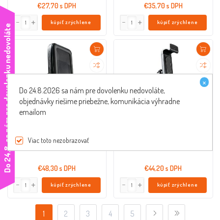
€27,70 s DPH
€35,70 s DPH
kúpiť zrýchlene
kúpiť zrýchlene
e
×
Do 24.8.2026 sa nám pre dovolenku nedovoláte,
objednávky riešime priebežne, komunikácia výhradne
emailom
držiak na mobil Smart Scooter -
držiak na mobil Smart Scooter Flow
púzdro na upevnenie
Viac toto nezobrazovať
OL-91571
OL-91570
D
o
2
4
.
8
.
s
a
n
á
m
p
r
e
d
o
v
o
l
e
n
k
u
n
e
d
o
v
o
l
á
t
€48,30 s DPH
€44,20 s DPH
kúpiť zrýchlene
kúpiť zrýchlene
1
2
3
4
5