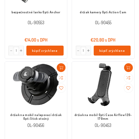
bezpečnostné lanko Opti Anchor
držiak kamery Opti Action Cam
OL-90553
OL-90455
€14,00 s DPH
€20,80 s DPH
kúpiť zrýchlene
kúpiť zrýchlene
držiak na mobil nalepovací držiak
držiak na mobil Opti Case Airflow 120-
Opti Stick otočný
170mm
OL-90456
OL-90453