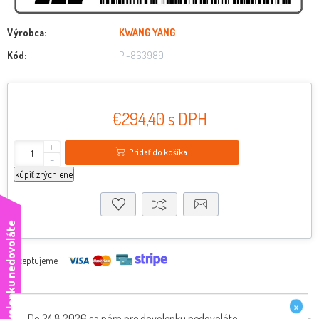
Výrobca:
KWANG YANG
Kód:
PI-863989
€294,40 s DPH
+
Pridať do košíka
-
kúpiť zrýchlene
e
Akceptujeme
×
Do 24.8.2026 sa nám pre dovolenku nedovoláte,