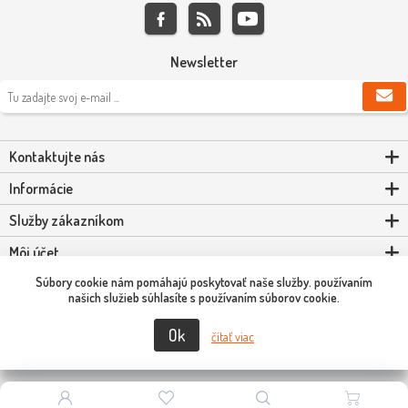
Newsletter
Kontaktujte nás
Informácie
Služby zákazníkom
Môj účet
Súbory cookie nám pomáhajú poskytovať naše služby. používaním
Powered by
nopCommerce
našich služieb súhlasíte s používaním súborov cookie.
Ok
Copyright © 2026 Scooter-Tuning SK. Všetky práva vyhradené.
čítať viac