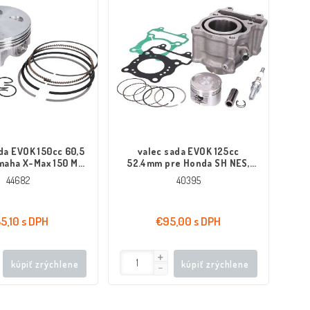
da EVOK 150cc 60,5
valec sada EVOK 125cc
maha X-Max 150 MT,
52.4mm pre Honda SH NES,
 VP, X-City
FES, PES, SES 125
44682
40395
5,10 s DPH
€95,00 s DPH
kúpiť zrýchlene
kúpiť zrýchlene