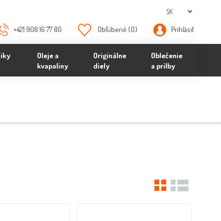
+421 908 16 77 80
Obľúbené
(0)
Prihlásiť
iky
Oleje a
Originálne
Oblečenie
kvapaliny
diely
a prilby