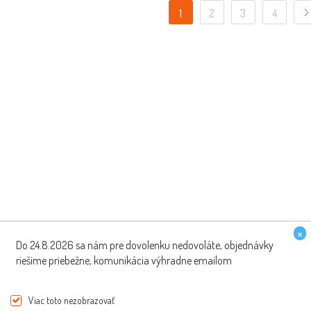
1
2
3
4
×
Do 24.8.2026 sa nám pre dovolenku nedovoláte, objednávky
riešime priebežne, komunikácia výhradne emailom
PREPRAVA ZDARMA
ŠPECIALISTI NA SKÚT
Viac toto nezobrazovať