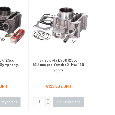
OK 125cc
valec sada EVOK 125cc
 Symphony,
52.4mm pre Yamaha X-Max 125
 speedfight,
40397
125
 DPH
€153,30 s DPH
ť zrýchlene
kúpiť zrýchlene