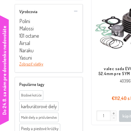
Výrobcovia
Polini
Malossi
e
101 octane
Airsal
Naraku
Yasuni
Zobraziť všetky
valec sada EV
52.4mm pre SYM
Jet 125, Peugeot
40396
Django 
Populárne tagy
Brzdové kotúče
€112,40 s
D
o
2
4
.
8
.
s
a
n
á
m
p
r
e
d
o
v
o
l
e
n
k
u
n
e
d
o
v
o
l
á
t
karburátorové diely
kúpi
Malé diely a príslušenstvo
Piesty a piestové krúžky