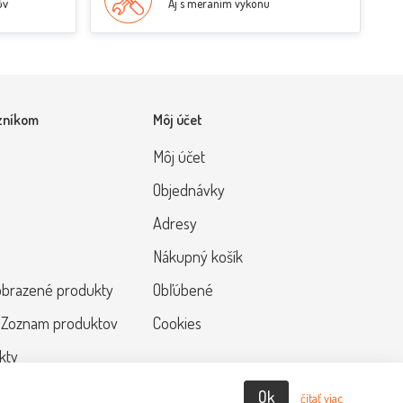
ov
Aj s meraním výkonu
zníkom
Môj účet
Môj účet
Objednávky
Adresy
Nákupný košík
obrazené produkty
Obľúbené
 Zoznam produktov
Cookies
kty
Ok
čítať viac