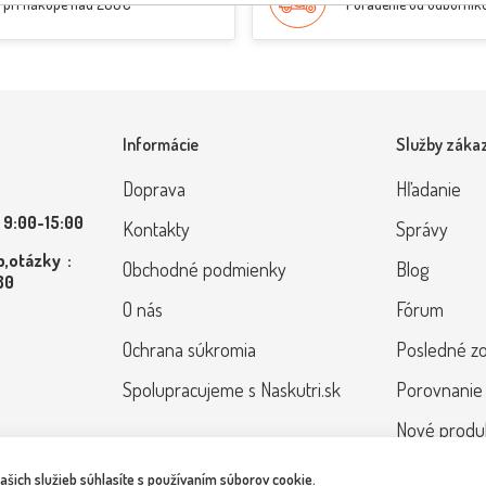
pri nákupe nad 200€
Poradenie od odborník
Informácie
Služby záka
Doprava
Hľadanie
 9:00-15:00
Kontakty
Správy
,otázky :
Obchodné podmienky
Blog
 80
O nás
Fórum
Ochrana súkromia
Posledné z
Spolupracujeme s Naskutri.sk
Porovnanie
Nové produ
ich služieb súhlasíte s používaním súborov cookie.