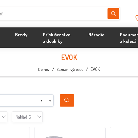
Brzdy
Príslušenstvo
Náradie
Pneumat
a doplnky
a kolesá
EVOK
/
/
EVOK
Domov
Zoznam výrobcu
×
Náhľad
6