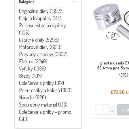
Kategórie
Originálne diely (16977)
Oleje a kvapaliny (144)
Príslušenstvo a doplnky
(1105)
Ostatné diely (5299)
Motorové diely (6613)
Prevody a spojky (3637)
Elektro (2240)
piestna sada E
Výfuky (1339)
52,4mm pre Sym
125, Peugeot S
Brzdy (1107)
48753
Django 
Oblečenie a prilby (317)
Pneumatiky a kolesá (853)
€73,20 s
Náradie (820)
Spotrebný materiál (103)
kúpi
Oblečenie a prilby - promo
(56)