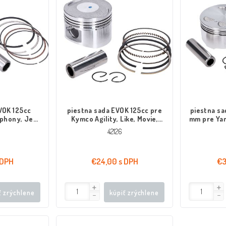
VOK 125cc
piestna sada EVOK 125cc pre
piestna sa
phony, Jet
Kymco Agility, Like, Movie,
mm pre Ya
peedfight,
People 125, GY6 125
WR,
42126
125
 DPH
€24,00 s DPH
€3
ť zrýchlene
kúpiť zrýchlene