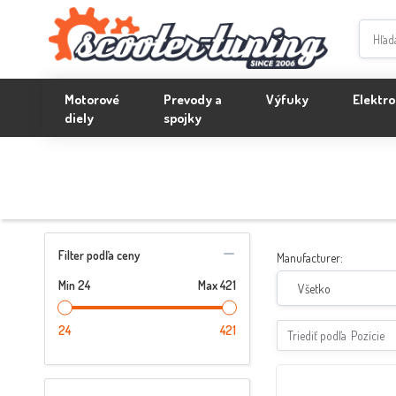
Motorové
Prevody a
Výfuky
Elektro
diely
spojky
Filter podľa ceny
Manufacturer:
Min
24
Max
421
Všetko
24
421
Triediť podľa
Pozície