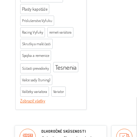
Plasty kapotáže
Príslušenstvo Vyfuku
Racing Vyfuky
remeň variátora
Skrutky a malé časti
Spojka a remenice
Tesnenia
Súčasti prevodovky
Valce sady (tuning)
Valčeky variatora
Variator
Zobraziť všetky
DLHOROČNÉ SKÚSENOSTI