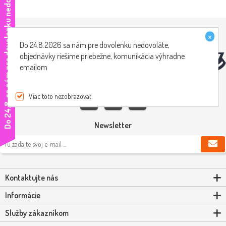
e
×
Do 24.8.2026 sa nám pre dovolenku nedovoláte,
objednávky riešime priebežne, komunikácia výhradne
emailom
Viac toto nezobrazovať
D
o
2
4
.
8
.
s
a
n
á
m
p
r
e
d
o
v
o
l
e
n
k
u
n
e
d
o
v
o
l
á
t
Newsletter
Kontaktujte nás
Informácie
Služby zákazníkom