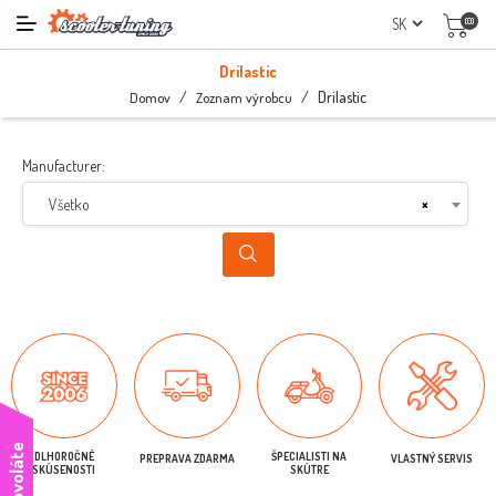
(0)
Drilastic
/
/
Drilastic
Domov
Zoznam výrobcu
Manufacturer:
Všetko
×
DLHOROČNÉ
ŠPECIALISTI NA
PREPRAVA ZDARMA
VLASTNÝ SERVIS
SKÚSENOSTI
SKÚTRE