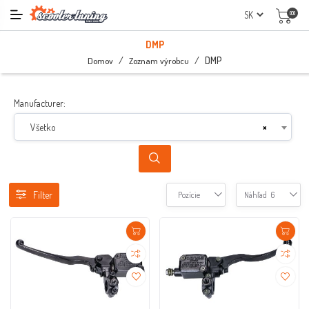
(0)
DMP
/
/
DMP
Domov
Zoznam výrobcu
Manufacturer:
Všetko
×
Filter
Pozície
Náhľad
6