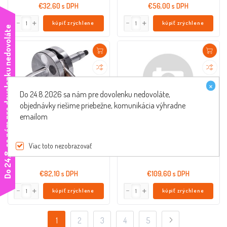
€32,60 s DPH
€56,00 s DPH
kúpiť zrýchlene
kúpiť zrýchlene
e
×
Do 24.8.2026 sa nám pre dovolenku nedovoláte,
objednávky riešime priebežne, komunikácia výhradne
emailom
kľukový hriadeľ Dakar Race pre motor
kľukový hriadeľ šport pre motor Puch
Puch Maxi E50 (starý typ)
Maxi E50 (starý typ)
44211
44162
Viac toto nezobrazovať
D
o
2
4
.
8
.
s
a
n
á
m
p
r
e
d
o
v
o
l
e
n
k
u
n
e
d
o
v
o
l
á
t
€82,10 s DPH
€109,60 s DPH
kúpiť zrýchlene
kúpiť zrýchlene
1
2
3
4
5