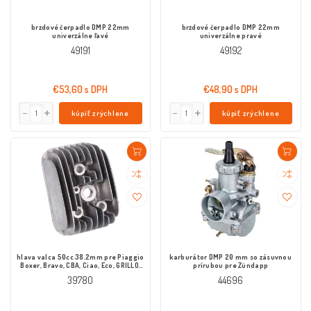
brzdové čerpadlo DMP 22mm
brzdové čerpadlo DMP 22mm
univerzálne ľavé
univerzálne pravé
49191
49192
€53,60 s DPH
€48,90 s DPH
kúpiť zrýchlene
kúpiť zrýchlene
hlava valca 50cc 38.2mm pre Piaggio
karburátor DMP 20 mm so zásuvnou
Boxer, Bravo, CBA, Ciao, Eco, GRILLO,
prírubou pre Zündapp
Si
39780
44696