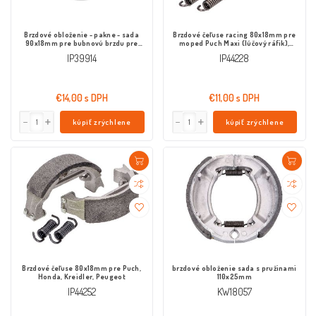
Brzdové obloženie - pakne - sada
Brzdové čeľuse racing 80x18mm pre
90x18mm pre bubnovú brzdu pre
moped Puch Maxi (lúčový ráfik),
Piaggio Ciao, Si Mix
Peugeot 103, 104, Honda Camino
IP39914
IP44228
€14,00 s DPH
€11,00 s DPH
kúpiť zrýchlene
kúpiť zrýchlene
Brzdové čeľuse 80x18mm pre Puch,
brzdové obloženie sada s pružinami
Honda, Kreidler, Peugeot
110x25mm
IP44252
KW18057