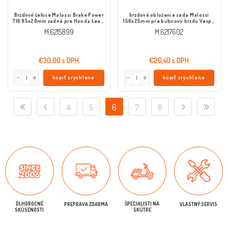
Brzdové čeľuse Malossi Brake Power
brzdové obloženie sada Malossi
T16 95x20mm zadná pre Honda Lead,
150x25mm pre bubnovú brzdu Vespa
Vision, Kymco Dj, Peugeot Rapido
PK 50/80/125, PX, LML Star
M.6215899
M.6217602
125/150/200
€30,00 s DPH
€26,40 s DPH
kúpiť zrýchlene
kúpiť zrýchlene
4
5
6
7
8
DLHOROČNÉ
ŠPECIALISTI NA
PREPRAVA ZDARMA
VLASTNÝ SERVIS
SKÚSENOSTI
SKÚTRE