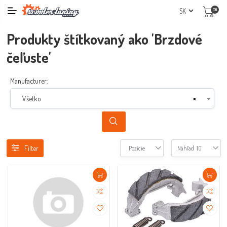
(0)
Produkty štítkovaný ako 'Brzdové
čeľuste'
Manufacturer:
Všetko
×
Filter
Pozície
Náhľad
10