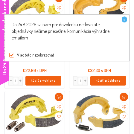
e
×
Do 24.8.2026 sa nám pre dovolenku nedovoláte,
objednávky riešime priebežne, komunikácia výhradne
emailom
Brzdové čeľuse Malossi Brake Power
brzdové obloženie sada Malossi
100x20mm zad.
Brake Power 110x25mm vzadu pre
bubnovú brzdu
M.6215806
M.6215834
Viac toto nezobrazovať
D
o
2
4
.
8
.
s
a
n
á
m
p
r
e
d
o
v
o
l
e
n
k
u
n
e
d
o
v
o
l
á
t
€22,60 s DPH
€32,30 s DPH
kúpiť zrýchlene
kúpiť zrýchlene