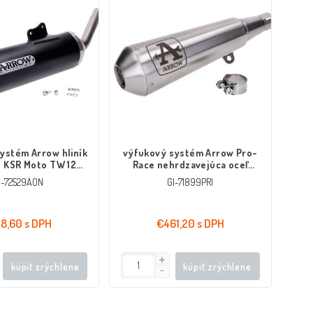
ystém Arrow hliník
výfukový systém Arrow Pro-
e KSR Moto TW 125
Race nehrdzavejúca oceľ
T Euro4 2017-
leštená pre Brixton BX,
I-72529AON
GI-71899PRI
Felsberg 125XC, Sunray Euro4
2019-
8,60 s DPH
€461,20 s DPH
kúpiť zrýchlene
kúpiť zrýchlene