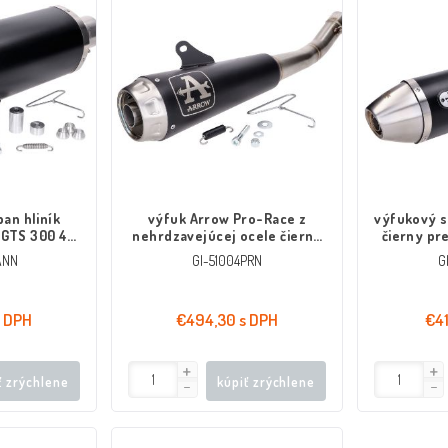
ban hliník
výfuk Arrow Pro-Race z
výfukový s
 GTS 300 4-
nehrdzavejúcej ocele čierny
čierny pr
5 2020-
pre Yamaha MT 125, YZF-R 125
SM 4
ANN
GI-51004PRN
G
4T Euro5 2020-
s DPH
€494,30 s DPH
€41
ť zrýchlene
kúpiť zrýchlene