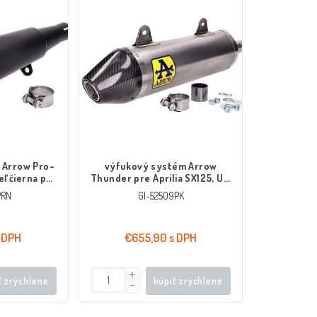
 Arrow Pro-
výfukový systém Arrow
ľ čierna pre
Thunder pre Aprilia SX125, UM
sberg 125XC
DSR EX 125, Malaguti XSM, XTM
PRN
GI-52509PK
19-
125 4T Euro4 2018-2019
 DPH
€655,90 s DPH
ť zrýchlene
kúpiť zrýchlene