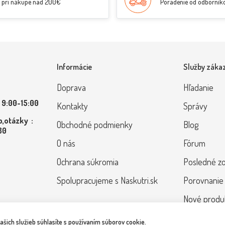
pri nákupe nad 200€
Poradenie od odborník
Informácie
Služby záka
Doprava
Hľadanie
 9:00-15:00
Kontakty
Správy
,otázky :
Obchodné podmienky
Blog
 80
O nás
Fórum
Ochrana súkromia
Posledné z
Spolupracujeme s Naskutri.sk
Porovnanie
Nové produ
ich služieb súhlasíte s používaním súborov cookie.