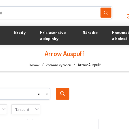
Brzdy
Príslušenstvo
Náradie
Pneumat
a doplnky
a kolesá
Arrow Auspuff
/
/
Arrow Auspuff
Domov
Zoznam výrobcu
×
Náhľad
6