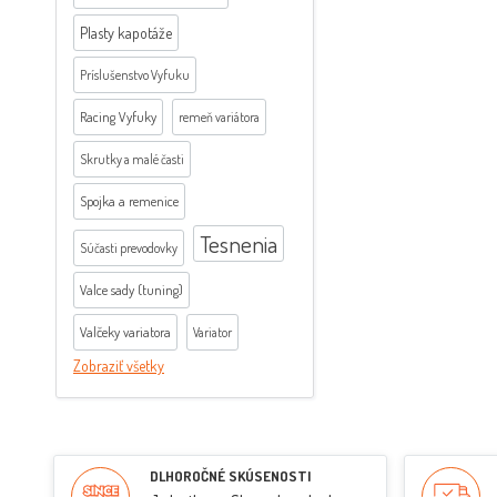
Plasty kapotáže
Príslušenstvo Vyfuku
Racing Vyfuky
remeň variátora
Skrutky a malé časti
Spojka a remenice
Tesnenia
Súčasti prevodovky
Valce sady (tuning)
Valčeky variatora
Variator
Zobraziť všetky
DLHOROČNÉ SKÚSENOSTI