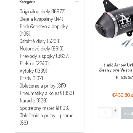
Kategórie
Originálne diely (16977)
Oleje a kvapaliny (144)
Príslušenstvo a doplnky
(1105)
Ostatné diely (5299)
Motorové diely (6613)
Prevody a spojky (3637)
Elektro (2240)
tlmič Arrow Ur
Výfuky (1339)
čierny pre Vespa
takt LC Euro
Brzdy (1107)
GI-53536
Oblečenie a prilby (317)
Pneumatiky a kolesá (853)
€430,80 
Náradie (820)
Spotrebný materiál (103)
kúpi
Oblečenie a prilby - promo
(56)