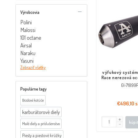
Výrobcovia
Polini
Malossi
101 octane
Airsal
Naraku
Yasuni
Zobraziť všetky
výfukový systém
Race nerezová oce
Brixton BX, Fel
GI-71899
Euro4 20
Populárne tagy
Brzdové kotúče
€496,10 s
karburátorové diely
kúpi
Malé diely a príslušenstvo
Piesty a piestové krúžky