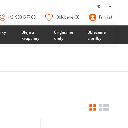
+421 908 16 77 80
Obľúbené
(0)
Prihlásiť
iky
Oleje a
Originálne
Oblečenie
kvapaliny
diely
a prilby