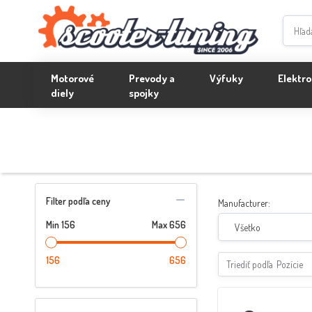
Motorové
Prevody a
Výfuky
Elektro
diely
spojky
Filter podľa ceny
Manufacturer:
Min
156
Max
656
Všetko
156
656
Triediť podľa
Pozície