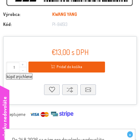
Výrobca:
KWANG YANG
Kód:
PI-841513
€13,00 s DPH
+
Pridať do košíka
-
kúpiť zrýchlene
e
Akceptujeme
×
Do 24.8.2026 sa nám pre dovolenku nedovoláte,