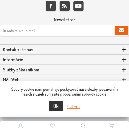
Newsletter
Kontaktujte nás
Informácie
Služby zákazníkom
Môj účet
Súbory cookie nám pomáhajú poskytovať naše služby. používaním
Powered by
nopCommerce
našich služieb súhlasíte s používaním súborov cookie.
Ok
Copyright © 2026 Scooter-Tuning SK. Všetky práva vyhradené.
čítať viac