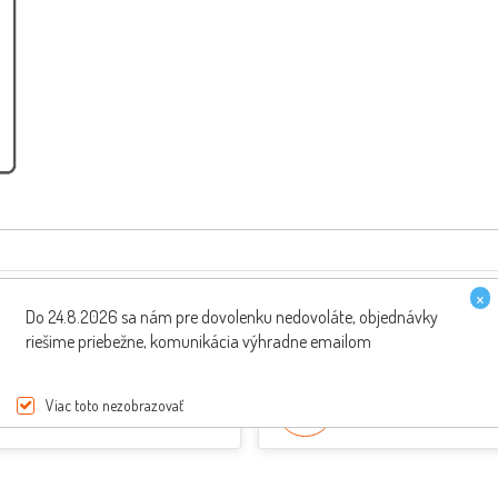
×
Do 24.8.2026 sa nám pre dovolenku nedovoláte, objednávky
riešime priebežne, komunikácia výhradne emailom
PREPRAVA ZDARMA
ŠPECIALISTI NA SKÚT
Viac toto nezobrazovať
pri nákupe nad 200€
Poradenie od odborník