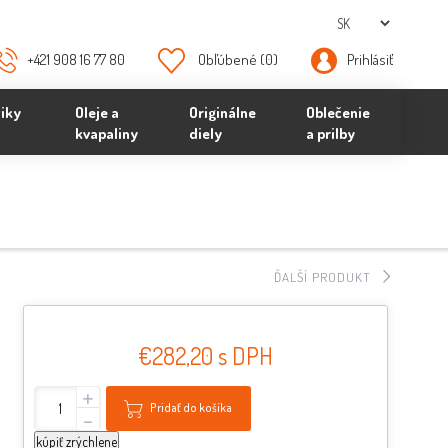
+421 908 16 77 80
Obľúbené
(0)
Prihlásiť
iky
Oleje a
Originálne
Oblečenie
kvapaliny
diely
a prilby
ĎALŠÍ PRODUKT
€282,20 s DPH
+
Pridať do košíka
-
kúpiť zrýchlene