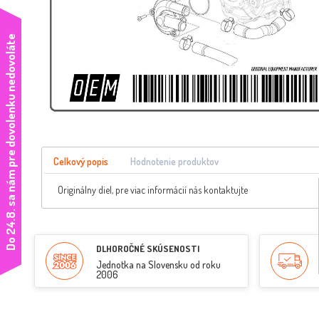
e
Celkový popis
Hodnotenie produktov
Originálny diel, pre viac informácií nás kontaktujte
D
o
2
4
.
8
.
s
a
n
á
m
p
r
e
d
o
v
o
l
e
n
k
u
n
e
d
o
v
o
l
á
t
DLHOROČNÉ SKÚSENOSTI
Jednotka na Slovensku od roku
2006