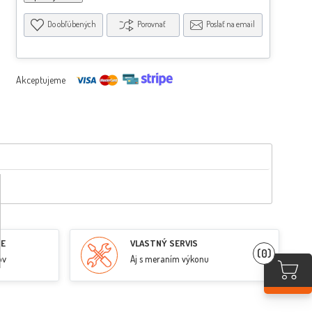
Do obľúbených
Porovnať
Poslať na email
Akceptujeme
RE
VLASTNÝ SERVIS
(0)
ov
Aj s meraním výkonu