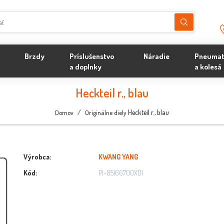
Brzdy
Príslušenstvo
Náradie
Pneumat
a doplnky
a kolesá
Heckteil r., blau
/
Heckteil r., blau
Domov
Originálne diely
Výrobca:
KWANG YANG
Kód:
PI-85166700XD1