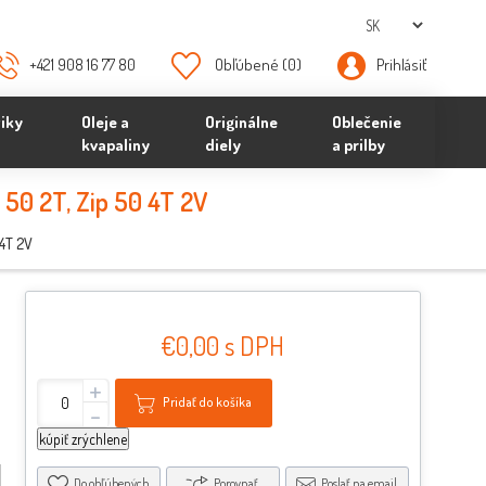
+421 908 16 77 80
Obľúbené
(0)
Prihlásiť
iky
Oleje a
Originálne
Oblečenie
kvapaliny
diely
a prilby
r 50 2T, Zip 50 4T 2V
 4T 2V
€0,00 s DPH
+
Pridať do košíka
-
kúpiť zrýchlene
Do obľúbených
Porovnať
Poslať na email