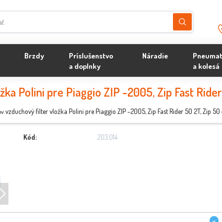
Brzdy
Príslušenstvo
Náradie
Pneumat
a doplnky
a kolesá
žka Polini pre Piaggio ZIP -2005, Zip Fast Ride
vzduchový filter vložka Polini pre Piaggio ZIP -2005, Zip Fast Rider 50 2T, Zip 50
ov
Kód:
203.014
×