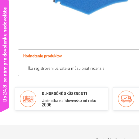
e
Hodnotenie produktov
Iba registrovaní užívatelia môžu písať recenzie
D
o
2
4
.
8
.
s
a
n
á
m
p
r
e
d
o
v
o
l
e
n
k
u
n
e
d
o
v
o
l
á
t
DLHOROČNÉ SKÚSENOSTI
Jednotka na Slovensku od roku
2006