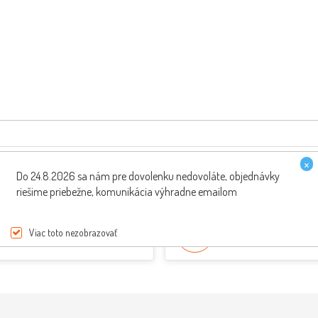
×
Do 24.8.2026 sa nám pre dovolenku nedovoláte, objednávky
riešime priebežne, komunikácia výhradne emailom
PREPRAVA ZDARMA
ŠPECIALISTI NA SKÚT
Viac toto nezobrazovať
pri nákupe nad 200€
Poradenie od odborník