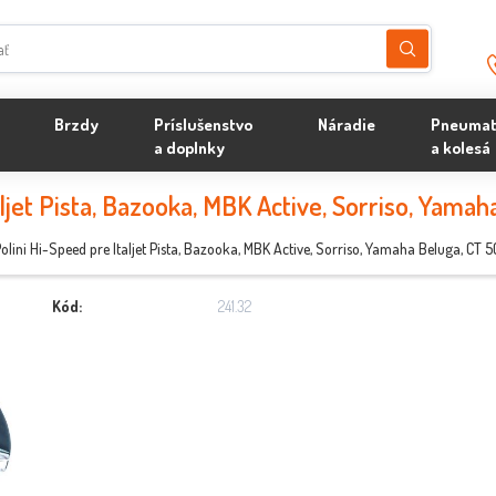
Brzdy
Príslušenstvo
Náradie
Pneumat
a doplnky
a kolesá
aljet Pista, Bazooka, MBK Active, Sorriso, Yamah
Polini Hi-Speed pre Italjet Pista, Bazooka, MBK Active, Sorriso, Yamaha Beluga, CT 5
Kód:
241.32