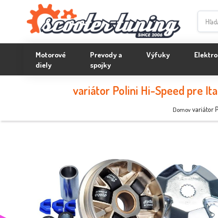
Motorové
Prevody a
Výfuky
Elektro
diely
spojky
variátor Polini Hi-Speed pre It
variátor 
Domov