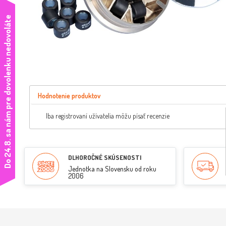
e
Hodnotenie produktov
Iba registrovaní užívatelia môžu písať recenzie
D
o
2
4
.
8
.
s
a
n
á
m
p
r
e
d
o
v
o
l
e
n
k
u
n
e
d
o
v
o
l
á
t
DLHOROČNÉ SKÚSENOSTI
Jednotka na Slovensku od roku
2006