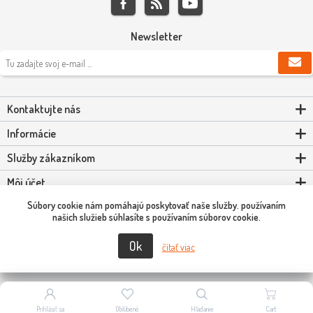
Newsletter
Kontaktujte nás
Informácie
Služby zákazníkom
Môj účet
Súbory cookie nám pomáhajú poskytovať naše služby. používaním
Powered by
nopCommerce
našich služieb súhlasíte s používaním súborov cookie.
Ok
Copyright © 2026 Scooter-Tuning SK. Všetky práva vyhradené.
čítať viac
Prihlásiť sa
Obľúbené
Hľadanie
Cart