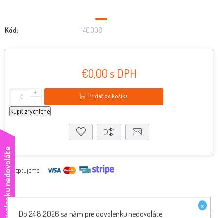
Kód:
140.008
€0,00 s DPH
+
Pridať do košíka
-
kúpiť zrýchlene
e
Akceptujeme
×
Do 24.8.2026 sa nám pre dovolenku nedovoláte,