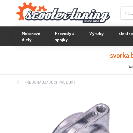
Motorové
Prevody a
Výfuky
Elektro
diely
spojky
svorka 
Do
PREDCHÁDZAJÚCI PRODUKT