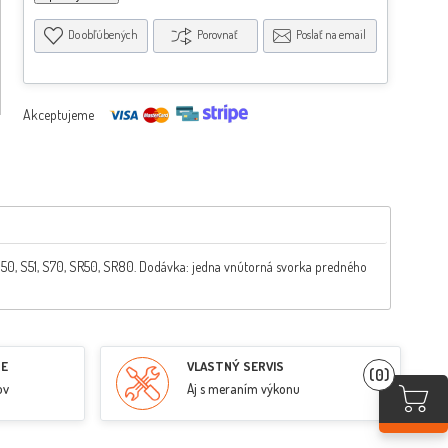
Do obľúbených
Porovnať
Poslať na email
Akceptujeme
S50, S51, S70, SR50, SR80. Dodávka: jedna vnútorná svorka predného
RE
VLASTNÝ SERVIS
(0)
ov
Aj s meraním výkonu