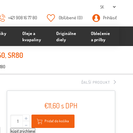
+421 908 16 77 80
Obľúbené
(0)
Prihlásiť
iky
Oleje a
Originálne
Oblečenie
kvapaliny
diely
a prilby
50, SR80
SR80
ĎALŠÍ PRODUKT
€11,60 s DPH
+
Pridať do košíka
-
kúpiť zrýchlene