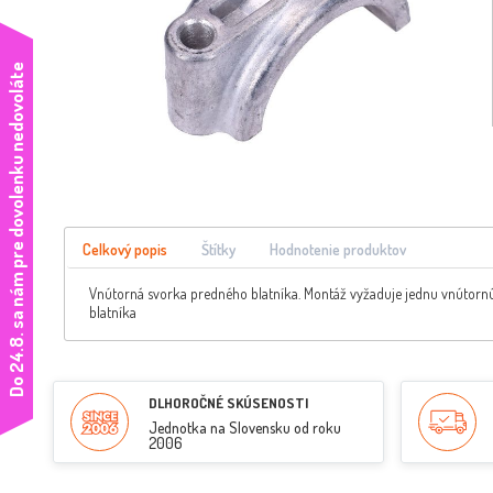
e
Celkový popis
Štítky
Hodnotenie produktov
Vnútorná svorka predného blatníka. Montáž vyžaduje jednu vnútornú
blatníka
D
o
2
4
.
8
.
s
a
n
á
m
p
r
e
d
o
v
o
l
e
n
k
u
n
e
d
o
v
o
l
á
t
DLHOROČNÉ SKÚSENOSTI
Jednotka na Slovensku od roku
2006