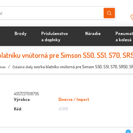
Brzdy
Príslušenstvo
Náradie
Pneumat
a doplnky
a kolesá
blatníku vnútorná pre Simson S50, S51, S70, SR
/
svorka blatníku vnútorná pre Simson S50, S51, S70, SR50, 
mov
Ostatné diely
4057237618795
Výrobca:
Diverse / Import
Kód:
40818
×