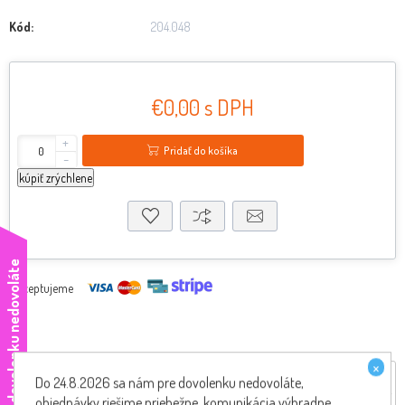
Kód:
204.048
€0,00 s DPH
+
Pridať do košíka
-
kúpiť zrýchlene
e
Akceptujeme
×
Hodnotenie produktov
Do 24.8.2026 sa nám pre dovolenku nedovoláte,
objednávky riešime priebežne, komunikácia výhradne