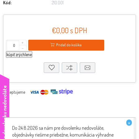
Kód:
210.001
€0,00 s DPH
+
Pridať do košíka
-
kúpiť zrýchlene
e
Akceptujeme
×
Hodnotenie produktov
Do 24.8.2026 sa nám pre dovolenku nedovoláte,
objednávky riešime priebežne, komunikácia výhradne
Iba registrovaní užívatelia môžu písať recenzie