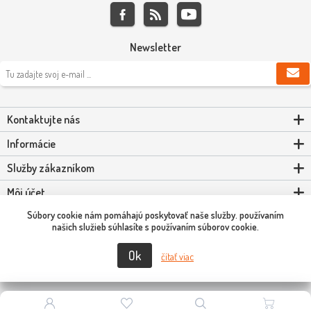
Newsletter
Kontaktujte nás
Informácie
Služby zákazníkom
Môj účet
Súbory cookie nám pomáhajú poskytovať naše služby. používaním
Powered by
nopCommerce
našich služieb súhlasíte s používaním súborov cookie.
Ok
Copyright © 2026 Scooter-Tuning SK. Všetky práva vyhradené.
čítať viac