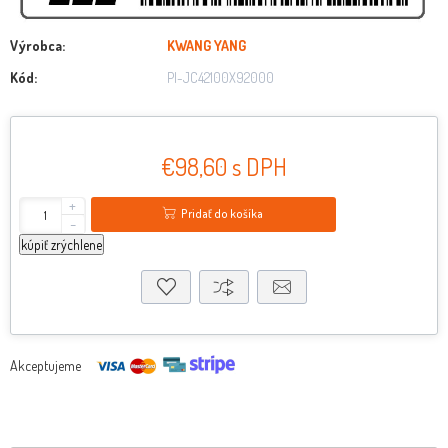
Výrobca:
KWANG YANG
Kód:
PI-JC42100X92000
€98,60 s DPH
+
Pridať do košíka
-
kúpiť zrýchlene
Akceptujeme