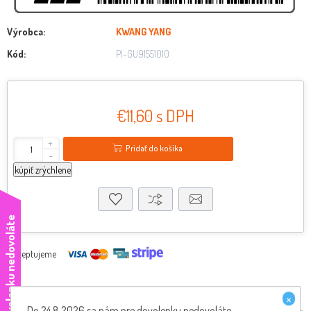
Výrobca:
KWANG YANG
Kód:
PI-GU91551010
€11,60 s DPH
+
Pridať do košíka
-
kúpiť zrýchlene
e
Akceptujeme
×
Do 24.8.2026 sa nám pre dovolenku nedovoláte,