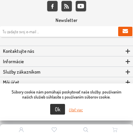
Newsletter
Kontaktujte nás
Informácie
Služby zákazníkom
Môj účet
Súbory cookie nám pomáhajú poskytovať naše služby. používaním
Powered by
nopCommerce
našich služieb súhlasíte s používaním súborov cookie.
Ok
Copyright © 2026 Scooter-Tuning SK. Všetky práva vyhradené.
čítať viac