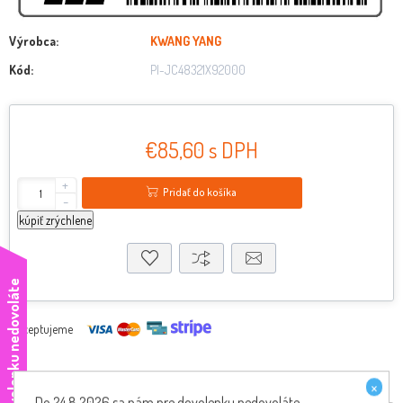
Výrobca:
KWANG YANG
Kód:
PI-JC48321X92000
€85,60 s DPH
+
Pridať do košíka
-
kúpiť zrýchlene
e
Akceptujeme
×
Do 24.8.2026 sa nám pre dovolenku nedovoláte,