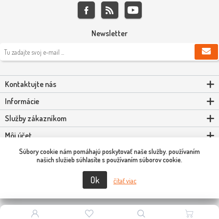
Newsletter
Kontaktujte nás
Informácie
Služby zákazníkom
Môj účet
Súbory cookie nám pomáhajú poskytovať naše služby. používaním
Powered by
nopCommerce
našich služieb súhlasíte s používaním súborov cookie.
Ok
Copyright © 2026 Scooter-Tuning SK. Všetky práva vyhradené.
čítať viac