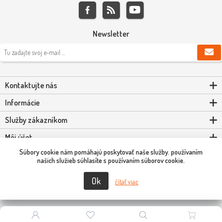
Newsletter
Kontaktujte nás
Informácie
Služby zákazníkom
Môj účet
Súbory cookie nám pomáhajú poskytovať naše služby. používaním
Powered by
nopCommerce
našich služieb súhlasíte s používaním súborov cookie.
Ok
čítať viac
Copyright © 2026 Scooter-Tuning SK. Všetky práva vyhradené.