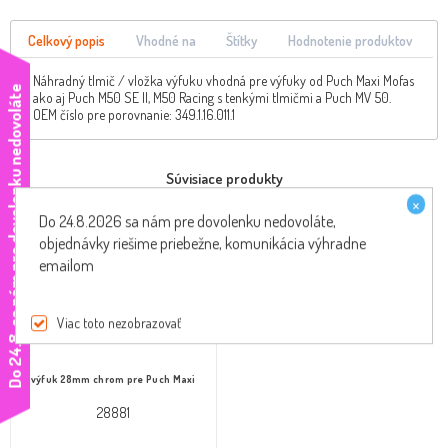
Celkový popis
Vhodné na
Štítky
Hodnotenie produktov
Náhradný tlmič / vložka výfuku vhodná pre výfuky od Puch Maxi Mofas
e
ako aj Puch M50 SE II, M50 Racing s tenkými tlmičmi a Puch MV 50.
OEM číslo pre porovnanie: 349.1.16.011.1
Súvisiace produkty
×
Do 24.8.2026 sa nám pre dovolenku nedovoláte,
objednávky riešime priebežne, komunikácia výhradne
emailom
Viac toto nezobrazovať
D
o
2
4
.
8
.
s
a
n
á
m
p
r
e
d
o
v
o
l
e
n
k
u
n
e
d
o
v
o
l
á
t
výfuk 28mm chrom pre Puch Maxi
28881