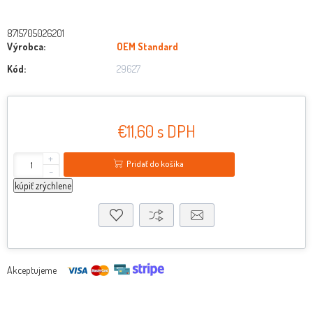
8715705026201
Výrobca:
OEM Standard
Kód:
29627
€11,60 s DPH
+
Pridať do košíka
-
kúpiť zrýchlene
Akceptujeme