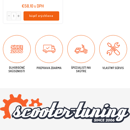
€58,10 s DPH
kúpiť zrýchlene
DLHOROČNÉ
ŠPECIALISTI NA
PREPRAVA ZDARMA
VLASTNÝ SERVIS
SKÚSENOSTI
SKÚTRE