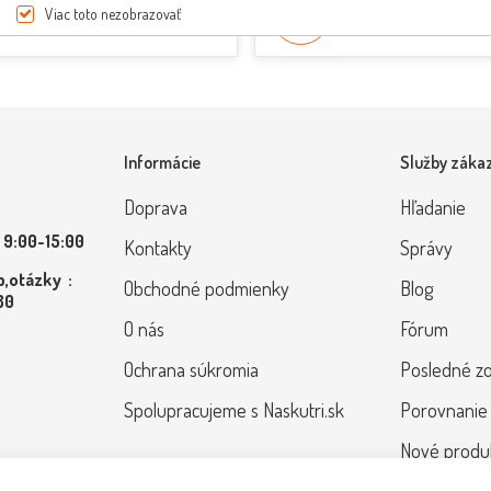
Viac toto nezobrazovať
pri nákupe nad 200€
Poradenie od odborník
Informácie
Služby záka
Doprava
Hľadanie
 9:00-15:00
Kontakty
Správy
,otázky :
Obchodné podmienky
Blog
 80
O nás
Fórum
Ochrana súkromia
Posledné z
Spolupracujeme s Naskutri.sk
Porovnanie
Nové produ