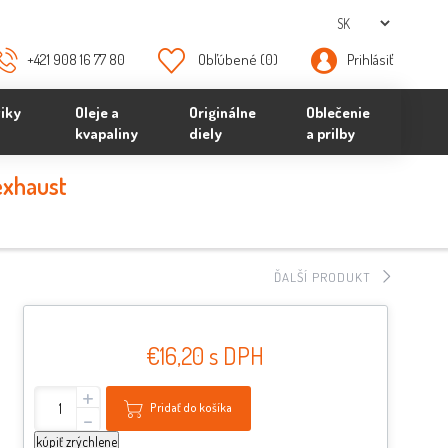
+421 908 16 77 80
Obľúbené
(0)
Prihlásiť
iky
Oleje a
Originálne
Oblečenie
kvapaliny
diely
a prilby
exhaust
ĎALŠÍ PRODUKT
€16,20 s DPH
+
Pridať do košíka
-
kúpiť zrýchlene