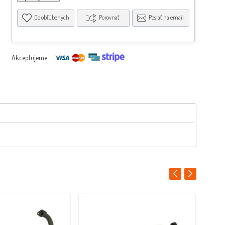
Do obľúbených
Porovnať
Poslať na email
Akceptujeme