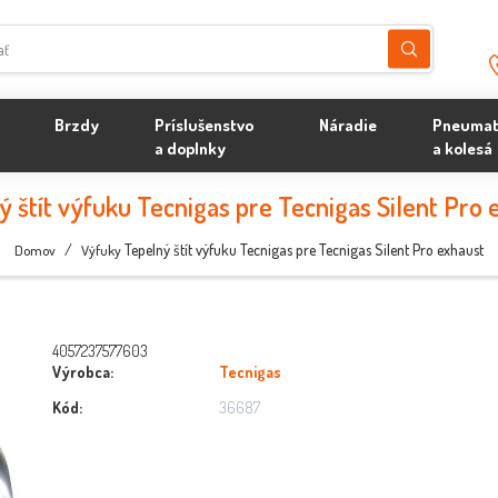
Brzdy
Príslušenstvo
Náradie
Pneumat
a doplnky
a kolesá
ý štít výfuku Tecnigas pre Tecnigas Silent Pro 
/
Tepelný štít výfuku Tecnigas pre Tecnigas Silent Pro exhaust
Domov
Výfuky
4057237577603
Výrobca:
Tecnigas
Kód:
36687