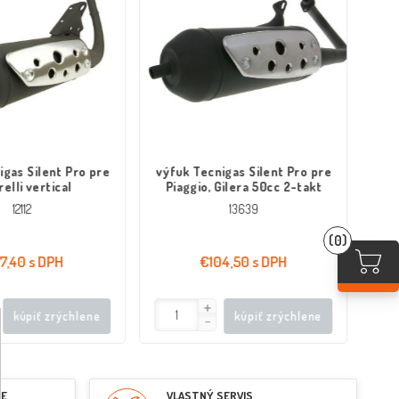
igas Silent Pro pre
výfuk Tecnigas Silent Pro pre
výf
relli vertical
Piaggio, Gilera 50cc 2-takt
12112
13639
(0)
7,40 s DPH
€104,50 s DPH
kúpiť zrýchlene
kúpiť zrýchlene
RE
VLASTNÝ SERVIS