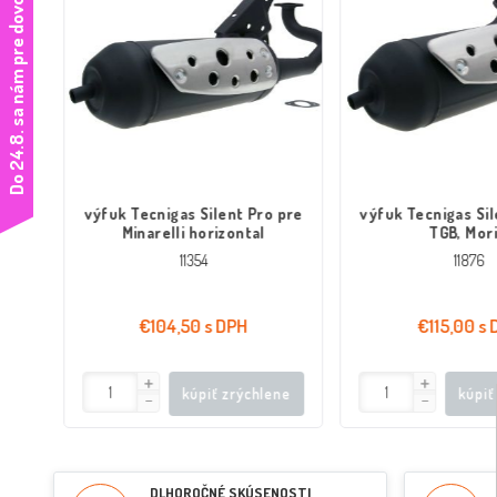
D
o
2
4
.
8
.
s
a
n
á
m
p
r
e
d
o
v
o
l
e
n
k
u
n
e
d
o
v
o
l
á
t
 pre
výfuk Tecnigas Silent Pro pre
výfuk Tecnigas Sil
)
Minarelli horizontal
TGB, Mori
11354
11876
€104,50 s DPH
€115,00 s
ene
kúpiť zrýchlene
kúpiť
DLHOROČNÉ SKÚSENOSTI