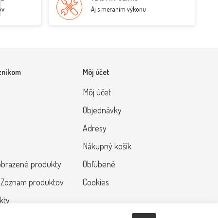
ov
Aj s meraním výkonu
zníkom
Môj účet
Môj účet
Objednávky
Adresy
Nákupný košík
obrazené produkty
Obľúbené
 Zoznam produktov
Cookies
kty