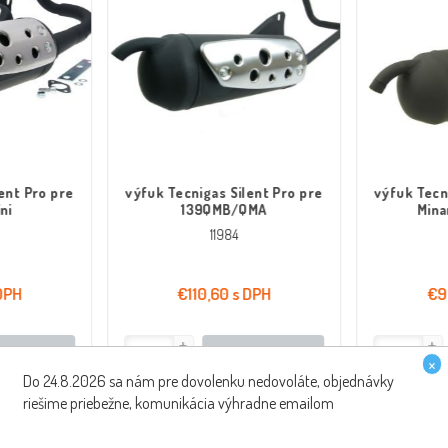
ent Pro pre
výfuk Tecnigas Silent Pro pre
výfuk Tecn
ni
139QMB/QMA
Mina
11984
 DPH
€110,60 s DPH
€9
 zrýchlene
kúpiť zrýchlene
×
Do 24.8.2026 sa nám pre dovolenku nedovoláte, objednávky
riešime priebežne, komunikácia výhradne emailom
PREPRAVA ZDARMA
ŠPECIALISTI NA SKÚT