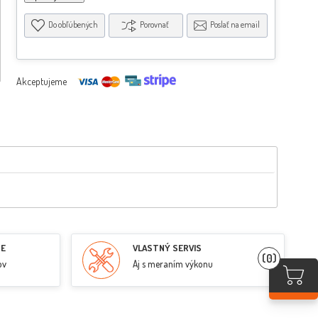
Do obľúbených
Porovnať
Poslať na email
Akceptujeme
RE
VLASTNÝ SERVIS
(0)
ov
Aj s meraním výkonu