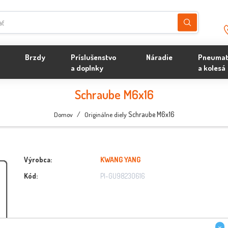
Brzdy
Príslušenstvo
Náradie
Pneumat
a doplnky
a kolesá
Schraube M6x16
/
Schraube M6x16
Domov
Originálne diely
Výrobca:
KWANG YANG
Kód:
PI-GU98230616
×