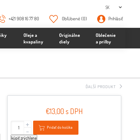
+421 908 16 77 80
Obľúbené
(0)
Prihlásiť
iky
Oleje a
Originálne
Oblečenie
kvapaliny
diely
a prilby
ĎALŠÍ PRODUKT
€13,00 s DPH
+
Pridať do košíka
-
kúpiť zrýchlene