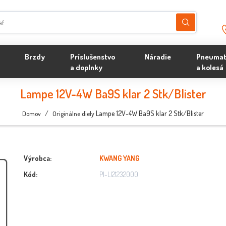
Brzdy
Príslušenstvo
Náradie
Pneumat
a doplnky
a kolesá
Lampe 12V-4W Ba9S klar 2 Stk/Blister
/
Lampe 12V-4W Ba9S klar 2 Stk/Blister
Domov
Originálne diely
Výrobca:
KWANG YANG
Kód:
PI-LI21232000