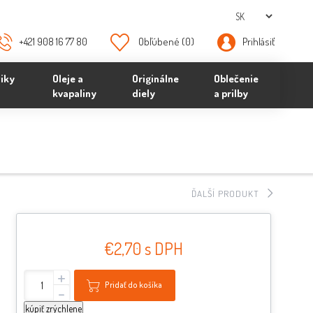
+421 908 16 77 80
Obľúbené
(0)
Prihlásiť
iky
Oleje a
Originálne
Oblečenie
kvapaliny
diely
a prilby
ĎALŠÍ PRODUKT
€2,70 s DPH
+
Pridať do košíka
-
kúpiť zrýchlene