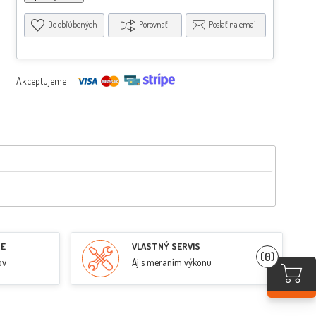
Do obľúbených
Porovnať
Poslať na email
Akceptujeme
RE
VLASTNÝ SERVIS
(0)
ov
Aj s meraním výkonu