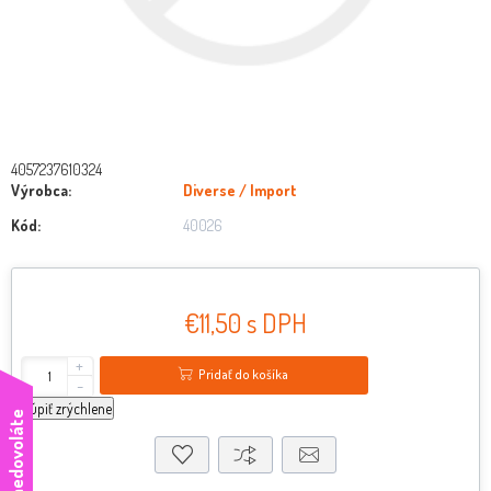
4057237610324
Výrobca:
Diverse / Import
Kód:
40026
€11,50 s DPH
+
Pridať do košíka
-
kúpiť zrýchlene