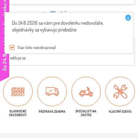
e
Akceptujeme
×
Do 24.8.2026 sa nám pre dovolenku nedovoláte,
objednávky sa vybavujú priebežne
Celkový popis
Vhodné na
Štítky
Hodnotenie produktov
Viac toto nezobrazovať
D
o
2
4
.
8
.
s
a
n
á
m
p
r
e
d
o
v
o
l
e
n
k
u
n
e
d
o
v
o
l
á
t
edituje sa
DLHOROČNÉ
ŠPECIALISTI NA
PREPRAVA ZDARMA
VLASTNÝ SERVIS
SKÚSENOSTI
SKÚTRE