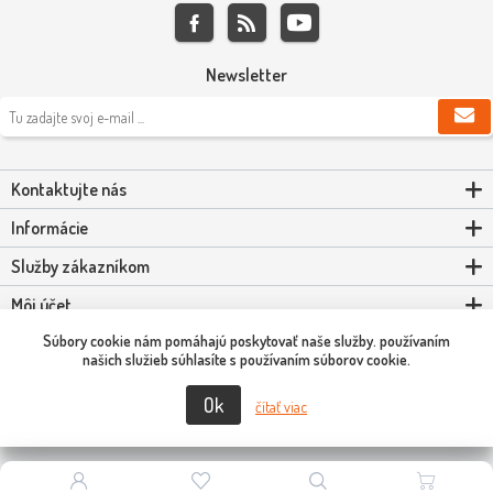
Newsletter
Kontaktujte nás
Informácie
Služby zákazníkom
Môj účet
Súbory cookie nám pomáhajú poskytovať naše služby. používaním
Powered by
nopCommerce
našich služieb súhlasíte s používaním súborov cookie.
Ok
Copyright © 2026 Scooter-Tuning SK. Všetky práva vyhradené.
čítať viac