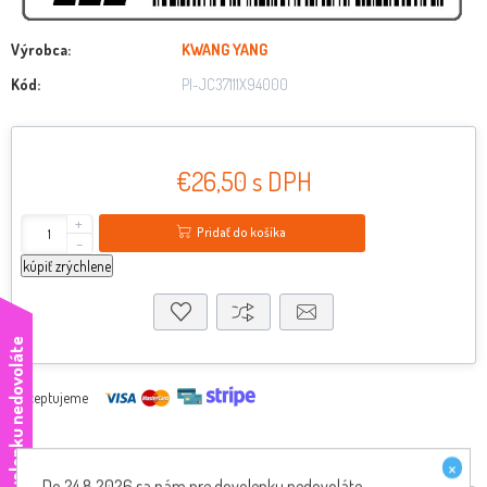
Výrobca:
KWANG YANG
Kód:
PI-JC37111X94000
€26,50 s DPH
+
Pridať do košíka
-
kúpiť zrýchlene
e
Akceptujeme
×
Do 24.8.2026 sa nám pre dovolenku nedovoláte,