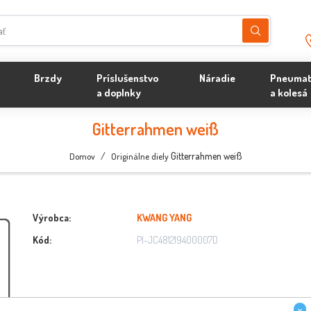
Brzdy
Príslušenstvo
Náradie
Pneumat
a doplnky
a kolesá
Gitterrahmen weiß
/
Gitterrahmen weiß
Domov
Originálne diely
Výrobca:
KWANG YANG
Kód:
PI-JC481219400007D
×