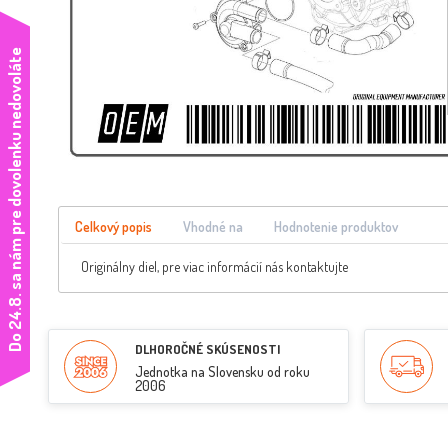
e
Celkový popis
Vhodné na
Hodnotenie produktov
Originálny diel, pre viac informácií nás kontaktujte
D
o
2
4
.
8
.
s
a
n
á
m
p
r
e
d
o
v
o
l
e
n
k
u
n
e
d
o
v
o
l
á
t
DLHOROČNÉ SKÚSENOSTI
Jednotka na Slovensku od roku
2006