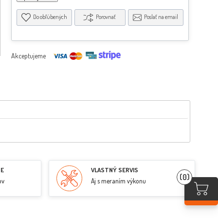
Do obľúbených
Porovnať
Poslať na email
Akceptujeme
RE
VLASTNÝ SERVIS
(0)
ov
Aj s meraním výkonu