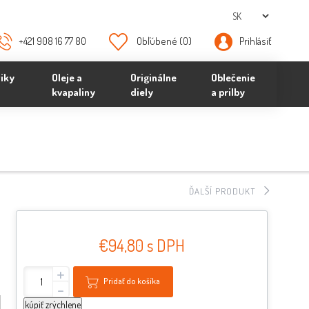
+421 908 16 77 80
Obľúbené
(0)
Prihlásiť
iky
Oleje a
Originálne
Oblečenie
kvapaliny
diely
a prilby
ĎALŠÍ PRODUKT
€94,80 s DPH
+
Pridať do košíka
-
kúpiť zrýchlene