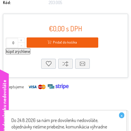
Kód:
203.005
€0,00 s DPH
+
Pridať do košíka
-
kúpiť zrýchlene
e
Akceptujeme
×
Hodnotenie produktov
Do 24.8.2026 sa nám pre dovolenku nedovoláte,
objednávky riešime priebežne, komunikácia výhradne
Iba registrovaní užívatelia môžu písať recenzie