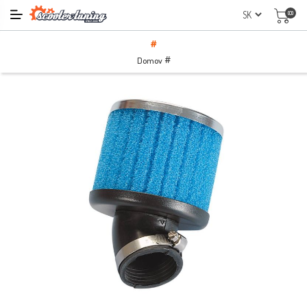
(0)
#
#
Domov