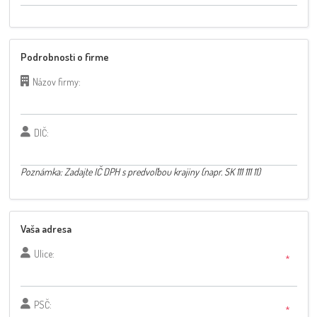
Podrobnosti o firme
Názov firmy:
DIČ:
Poznámka: Zadajte IČ DPH s predvoľbou krajiny (napr. SK 111 111 11)
Vaša adresa
Ulice:
*
PSČ:
*