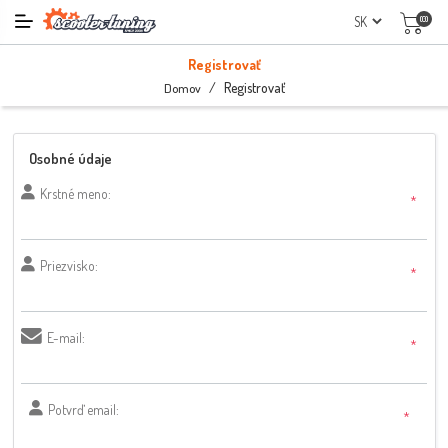
(0)
Registrovať
/
Registrovať
Domov
Osobné údaje
Krstné meno:
*
Priezvisko:
*
E-mail:
*
Potvrď email:
*