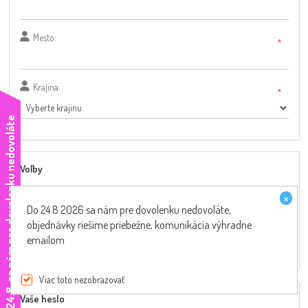
Mesto:
*
Krajina:
*
e
Voľby
Newsletter:
×
Do 24.8.2026 sa nám pre dovolenku nedovoláte,
Značka a typ skútra:
objednávky riešime priebežne, komunikácia výhradne
emailom
Viac toto nezobrazovať
D
o
2
4
.
8
.
s
a
n
á
m
p
r
e
d
o
v
o
l
e
n
k
u
n
e
d
o
v
o
l
á
t
Vaše heslo