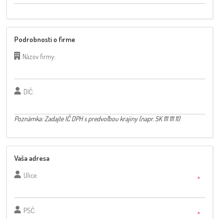
Podrobnosti o firme
Názov firmy:
DIČ:
Poznámka: Zadajte IČ DPH s predvoľbou krajiny (napr. SK 111 111 11)
Vaša adresa
Ulice:
*
PSČ:
*