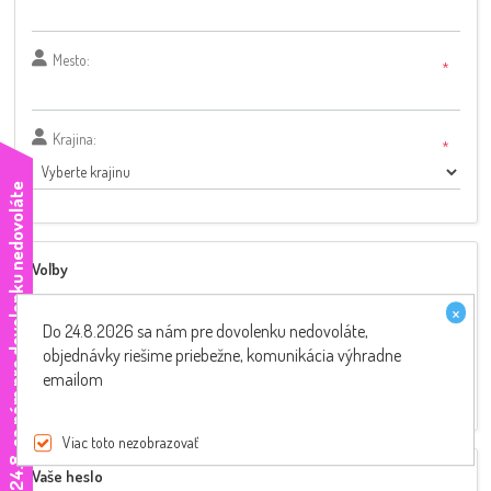
Mesto:
*
Krajina:
*
e
Voľby
Newsletter:
×
Do 24.8.2026 sa nám pre dovolenku nedovoláte,
Značka a typ skútra:
objednávky riešime priebežne, komunikácia výhradne
emailom
Viac toto nezobrazovať
D
o
2
4
.
8
.
s
a
n
á
m
p
r
e
d
o
v
o
l
e
n
k
u
n
e
d
o
v
o
l
á
t
Vaše heslo