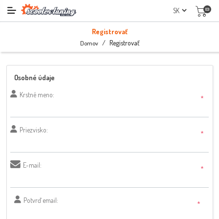
(0)
Registrovať
/
Registrovať
Domov
Osobné údaje
Krstné meno:
*
Priezvisko:
*
E-mail:
*
Potvrď email:
*