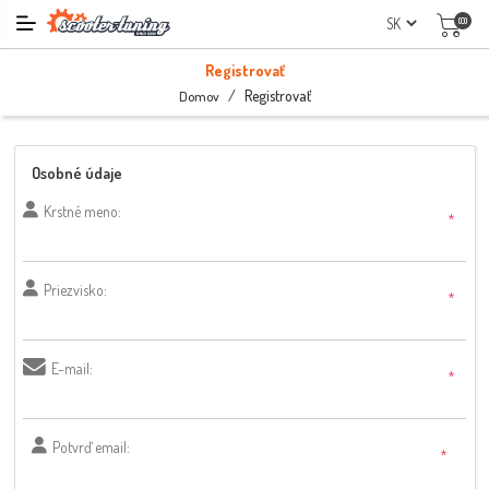
(0)
Registrovať
/
Registrovať
Domov
Osobné údaje
Krstné meno:
*
Priezvisko:
*
E-mail:
*
Potvrď email:
*