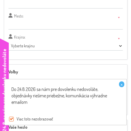
Mesto:
*
Krajina:
*
e
Voľby
Newsletter:
×
Do 24.8.2026 sa nám pre dovolenku nedovoláte,
Značka a typ skútra:
objednávky riešime priebežne, komunikácia výhradne
emailom
Viac toto nezobrazovať
D
o
2
4
.
8
.
s
a
n
á
m
p
r
e
d
o
v
o
l
e
n
k
u
n
e
d
o
v
o
l
á
t
Vaše heslo