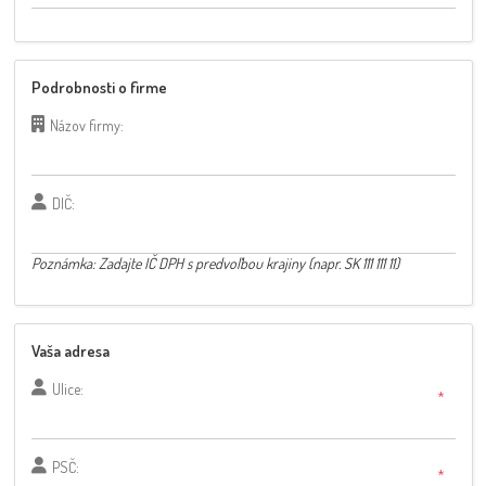
Podrobnosti o firme
Názov firmy:
DIČ:
Poznámka: Zadajte IČ DPH s predvoľbou krajiny (napr. SK 111 111 11)
Vaša adresa
Ulice:
*
PSČ:
*