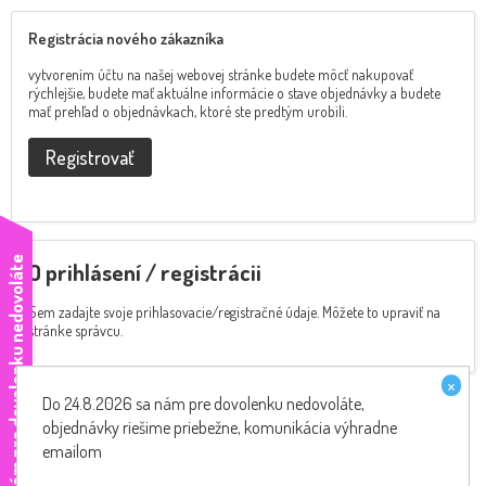
Registrácia nového zákazníka
vytvorením účtu na našej webovej stránke budete môcť nakupovať
rýchlejšie, budete mať aktuálne informácie o stave objednávky a budete
mať prehľad o objednávkach, ktoré ste predtým urobili.
Registrovať
e
O prihlásení / registrácii
Sem zadajte svoje prihlasovacie/registračné údaje. Môžete to upraviť na
stránke správcu.
×
Do 24.8.2026 sa nám pre dovolenku nedovoláte,
objednávky riešime priebežne, komunikácia výhradne
emailom