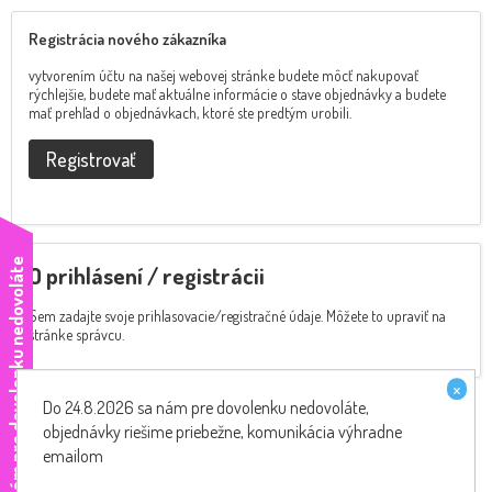
Registrácia nového zákazníka
vytvorením účtu na našej webovej stránke budete môcť nakupovať
rýchlejšie, budete mať aktuálne informácie o stave objednávky a budete
mať prehľad o objednávkach, ktoré ste predtým urobili.
Registrovať
e
O prihlásení / registrácii
Sem zadajte svoje prihlasovacie/registračné údaje. Môžete to upraviť na
stránke správcu.
×
Do 24.8.2026 sa nám pre dovolenku nedovoláte,
objednávky riešime priebežne, komunikácia výhradne
emailom